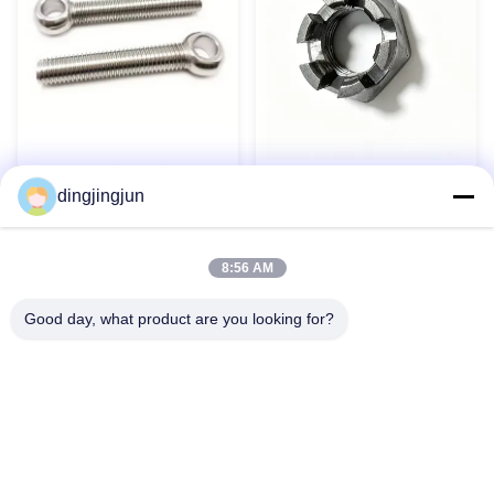
Boulons à œil en acier
Noix de château hexagonale
inoxydable 304 316 DIN444
dingjingjun
à fente mince DIN 979 pour
Boulons à œil Boulon à œil
composants aérospatiaux
de levage personnalisé
Contact maintenant
Contact maintenant
8:56 AM
Good day, what product are you looking for?