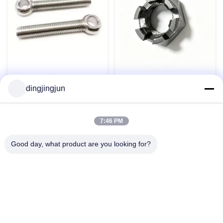
Boulons à œil en acier
Noix de château hexagonale
inoxydable 304 316 DIN444
dingjingjun
à fente mince DIN 979 pour
Boulons à œil Boulon à œil
composants aérospatiaux
de levage personnalisé
Contact maintenant
Contact maintenant
7:46 PM
Good day, what product are you looking for?