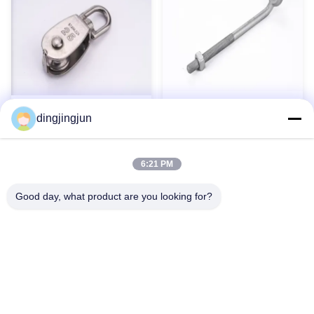
Tige d'ancrage à œil à cosse
Matériel de fixation en acier
dingjingjun
galvanisée à chaud pour
inoxydable
matériel de poteau
Contact maintenant
Contact maintenant
6:21 PM
Good day, what product are you looking for?