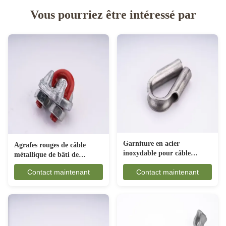
Vous pourriez être intéressé par
Garniture en acier
Agrafes rouges de câble
inoxydable pour câble
métallique de bâti de
métallique, forme de
peinture, raccord de câble
Contact maintenant
Contact maintenant
goupille tubulaire, résistante
métallique de bride de
à la corrosion
poignée de câble de
gréement