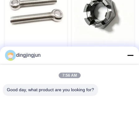
Boulons à œil en acier
Noix de château hexagonale
inoxydable 304 316 DIN444
dingjingjun
à fente mince DIN 979 pour
Boulons à œil Boulon à œil
composants aérospatiaux
de levage personnalisé
Contact maintenant
Contact maintenant
7:56 AM
Good day, what product are you looking for?