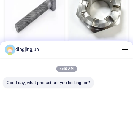
Boulon hexagonal en acier
Résistant à la corrosion
dingjingjun
au carbone grades 4.8 8.8
10.9 12.9 HDG Geomet
Contact maintenant
Contact maintenant
Dacromet robuste
4:40 AM
Good day, what product are you looking for?