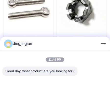
Boulons à œil en acier
Noix de château hexagonale
inoxydable 304 316 DIN444
dingjingjun
à fente mince DIN 979 pour
Boulons à œil Boulon à œil
composants aérospatiaux
de levage personnalisé
Contact maintenant
Contact maintenant
11:46 PM
Good day, what product are you looking for?