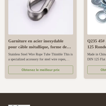
Garniture en acier inoxydable
Q235 45# 
pour câble métallique, forme de
125 Ronde
goupille tubulaire, résistante à la
uni
Stainless Steel Wire Rope Tube Thimble This is
Made in Chin
corrosion
a specialized accessory for steel wire ropes,
DIN 125 Flat
designed in the shape of a tubular top pin. Its
Key attributes
stainless steel structure has strong corrosion
Steel measur
Obtenez le meilleur prix
Obt
resistance, making it suitable for indoor,
Thread Type s
outdoor, humid or mild marine environments,
Zhejiang, Ch
where rust may damage the ...
DIN 125B Mate