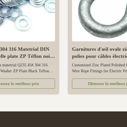
304 316 Matetrial DIN
Garnitures d'œil ovale zi
lle plate ZP Téflon noir
polies pour câbles électr
a matetrial Q235 45# 304 316
Customized Zinc Plated Polished
 Washer ZP Plain Black Teflon
Wire Rope Fittings for Electric P
 finish Zinc, zinc plated material
This is a specialized wire rope fit
ement system INCH, Metric
exclusively for electric power cab
enez le meilleur prix
Obtenez le meilleur 
tandard thread place of origin
securing, and routing. It offers ful
ina brand name XC model number
customization—from oval eye siz
rial Carton Steel, Stainless ...
length—to perfectly match differen