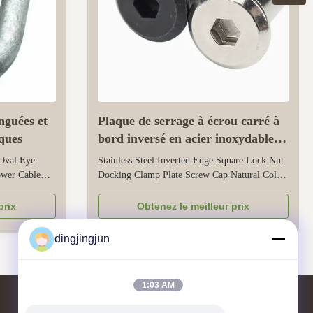
nguées et
Plaque de serrage à écrou carré à
iques
bord inversé en acier inoxydable,
capuchon de vis, classe 4.8 6.8
 Oval Eye
Stainless Steel Inverted Edge Square Lock Nut
ower Cable
Docking Clamp Plate Screw Cap Natural Color
ting designed
Class 4.8 6.8Stainless Steel Inverted Edge
le connection,
Square Lock Nut Docking Clamp Plate Screw
prix
Obtenez le meilleur prix
l
Cap Natural Color Class 4.8 6.8Measurement
e to body
SystemMetric, Imperial (Inch),
dingjingjun
t ...
OtherGradeClass 4/6/8/10/12Nut
ShapeRoundThread ...
1:03 AM