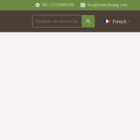
86--13356089299
leo@jxxinchuang.com
French