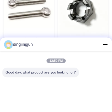
Boulons à œil en acier
Noix de château hexagonale
inoxydable 304 316 DIN444
dingjingjun
à fente mince DIN 979 pour
Boulons à œil Boulon à œil
composants aérospatiaux
de levage personnalisé
Contact maintenant
Contact maintenant
12:50 PM
Good day, what product are you looking for?