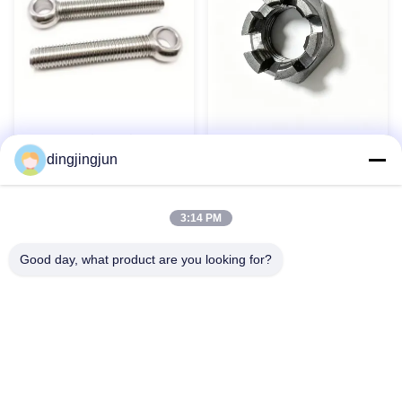
Boulons à œil en acier
Noix de château hexagonale
inoxydable 304 316 DIN444
dingjingjun
à fente mince DIN 979 pour
Boulons à œil Boulon à œil
composants aérospatiaux
de levage personnalisé
Contact maintenant
Contact maintenant
3:14 PM
Good day, what product are you looking for?