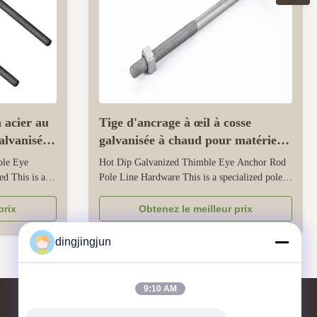
 acier au
Tige d'ancrage à œil à cosse
alvanisée
galvanisée à chaud pour matériel
de poteau
ble Eye
Hot Dip Galvanized Thimble Eye Anchor Rod
d This is a
Pole Line Hardware This is a specialized pole
used to secure
wire hardware used to secure and tension
munication,
overhead power and communication lines onto
prix
Obtenez le meilleur prix
harsh
power poles. Its hot-dip galvanized surface
strength
forms a thick and seamless protective layer,
dingjingjun
ring ...
which can prevent rust and corrosion ...
9:10 AM