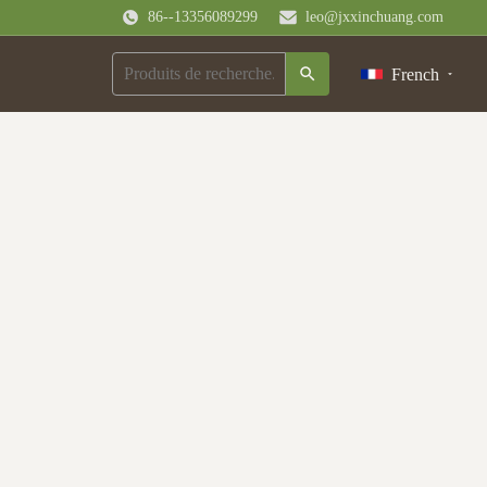
86--13356089299
leo@jxxinchuang.com
French