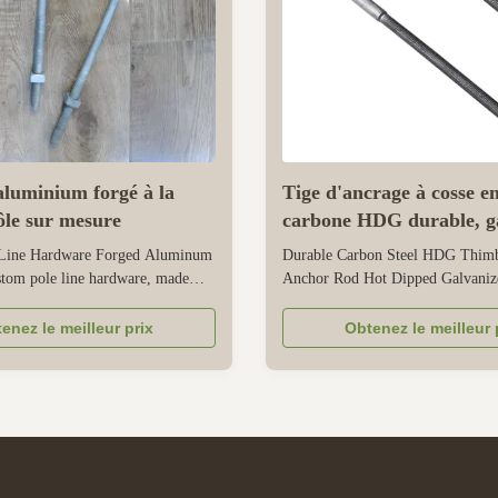
aluminium forgé à la
Tige d'ancrage à cosse en
ôle sur mesure
carbone HDG durable, g
à chaud
Line Hardware Forged Aluminum
Durable Carbon Steel HDG Thim
tom pole line hardware, made
Anchor Rod Hot Dipped Galvanize
lity forged aluminum alloy, is
heavy-duty casing eye anchor rod 
 meet the rigorous demands of
and tension overhead power, com
enez le meilleur prix
Obtenez le meilleur 
ssion. The forged aluminum alloy
and industrial lines in outdoor or 
rs excellent load-bearing capacity
environments. It is made of high-
resistance, ensuring ...
carbon steel, with reliable load-bea