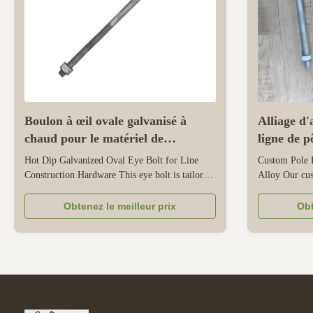
Boulon à œil ovale galvanisé à
Alliage d'
chaud pour le matériel de
ligne de p
construction de lignes
Hot Dip Galvanized Oval Eye Bolt for Line
Custom Pole 
Construction Hardware This eye bolt is tailored
Alloy Our cus
for line construction hardware, ideal for power
from high-qua
and telecom line installation. Made from high-
engineered to
Obtenez le meilleur prix
Obt
strength carbon steel, it delivers reliable load-
power transmi
bearing capacity to secure components like
structure offe
insulators and cables. ...
and corrosion 