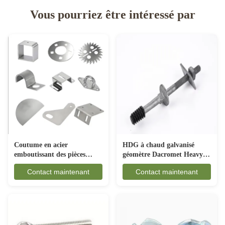
Vous pourriez être intéressé par
HDG à chaud galvanisé
Coutume en acier
géomètre Dacromet Heavy
emboutissant des pièces
Duty Hex boulon avec
anticorrosion pour
Contact maintenant
Contact maintenant
écrousse lave-linge à ressort
l'industrie automobile
plat