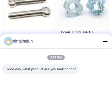
Écrou T Inox 304/316
DIN1624 Pour Industrie
Boulons à œil en acier
dingjingjun
Lourde
inoxydable 304 316 DIN444
Boulons à œil Boulon à œil
Contact maintenant
Contact maintenant
de levage personnalisé
8:51 PM
Good day, what product are you looking for?