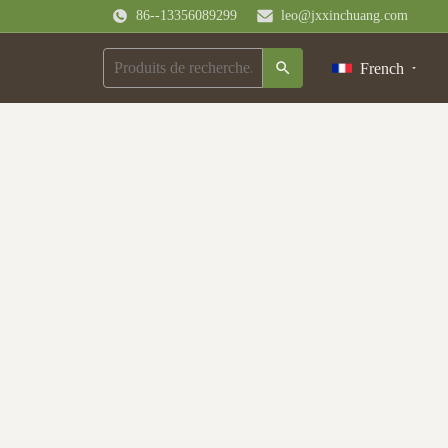
86--13356089299
leo@jxxinchuang.com
French