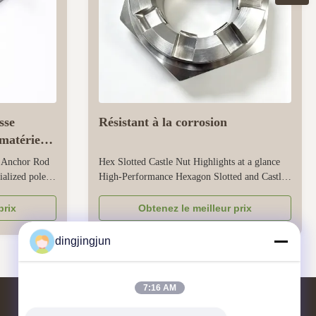
sse
Résistant à la corrosion
matériel
 Anchor Rod
Hex Slotted Castle Nut Highlights at a glance
ialized pole
High-Performance Hexagon Slotted and Castle
tension
Nuts Cold forged from high-grade
n lines onto
carbon/alloy/stainless steel to ensure consistent
prix
Obtenez le meilleur prix
d surface
thread accuracy, tight dimensional tolerances,
ive layer,
and A/B grade mechanical performance
dingjingjun
on ...
Optimized fine-pitch metric thread design ...
7:16 AM