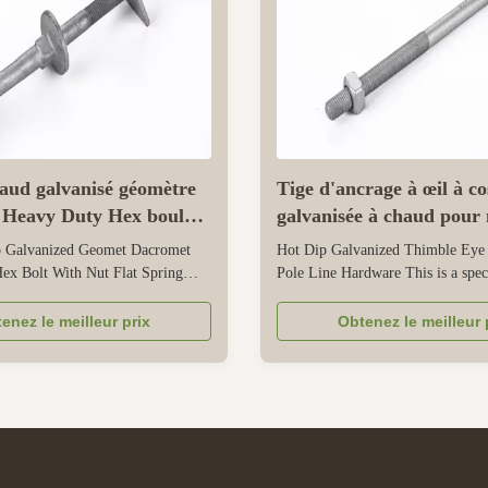
ud galvanisé géomètre
Tige d'ancrage à œil à co
 Heavy Duty Hex boulon
galvanisée à chaud pour 
sse lave-linge à ressort
de poteau
 Galvanized Geomet Dacromet
Hot Dip Galvanized Thimble Eye
ex Bolt With Nut Flat Spring
Pole Line Hardware This is a spec
 a set of heavy-duty fasteners
wire hardware used to secure and 
eliable and durable connections in
overhead power and communicatio
enez le meilleur prix
Obtenez le meilleur 
uilding, and outdoor environments.
power poles. Its hot-dip galvanize
hexagonal bolt, matching nut, flat
forms a thick and seamless protect
ring washer, ...
which can prevent rust and corrosi