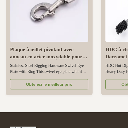
Plaque à œillet pivotant avec
HDG à cha
anneau en acier inoxydable pour
Dacromet
gréement
avec écrou
Stainless Steel Rigging Hardware Swivel Eye
HDG Hot Dip
plat
Plate with Ring This swivel eye plate with ring
Heavy Duty H
is a specialized piece of stainless steel rigging
Washer This is
hardware, designed for load connection and
designed for r
Obtenez le meilleur prix
Obt
rotation in lifting or securing applications.
industrial, b
Crafted from stainless steel, it offers excellent
It includes a 
corrosion ...
washer, and sp