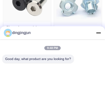
Plaque de serrage à écrou
Écrou T Inox 304/316
carré à bord inversé en acier
dingjingjun
DIN1624 Pour Industrie
inoxydable, capuchon de vis,
Lourde
classe 4.8 6.8
Contact maintenant
Contact maintenant
9:48 PM
Good day, what product are you looking for?
Contactez-nous