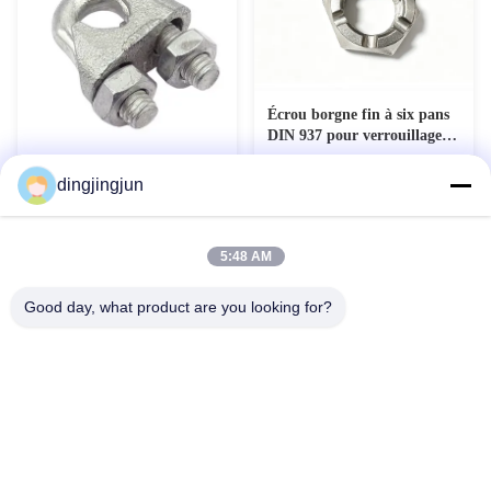
Écrou borgne fin à six pans
DIN 937 pour verrouillage
de précision
Clampes de câbles
dingjingjun
personnalisées DIN 741 avec
galvanisation à chaud et
Contact maintenant
Contact maintenant
revêtement de zinc fini
5:48 AM
Good day, what product are you looking for?