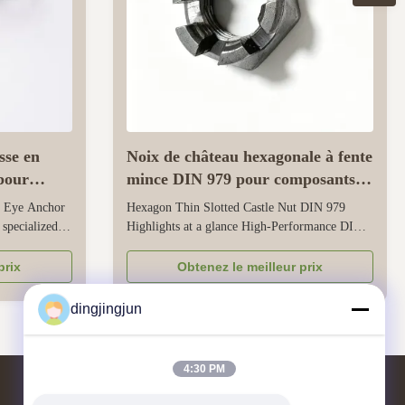
sse en
Noix de château hexagonale à fente
pour
mince DIN 979 pour composants
eaux
aérospatiaux
e Eye Anchor
Hexagon Thin Slotted Castle Nut DIN 979
specialized
Highlights at a glance High-Performance DIN
, tension, and
979 Hexagon Thin Slotted and Castle Nuts
ication, and
Precision-engineered thin slotted nuts (K1) and
prix
Obtenez le meilleur prix
alvanized layer
castle nuts (K3) per DIN 979 standard (K2),
esist mild
delivering exact fit and reliable locking for
dingjingjun
rotating shafts and precision axles ...
4:30 PM