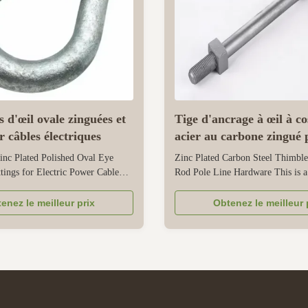
 d'œil ovale zinguées et
Tige d'ancrage à œil à co
r câbles électriques
acier au carbone zingué 
matériel de ligne de pot
nc Plated Polished Oval Eye
Zinc Plated Carbon Steel Thimbl
tings for Electric Power Cable
Rod Pole Line Hardware This is a 
ialized wire rope fitting designed
pole line hardware used to protect
r electric power cable connection,
stabilize overhead power, commun
enez le meilleur prix
Obtenez le meilleur 
routing. It offers full
utility lines on power poles. Its g
—from oval eye size to body
forms a protective layer that can r
ectly match different ...
outdoor corrosion, ...