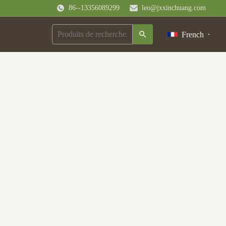
86--13356089299
leo@jxxinchuang.com
French