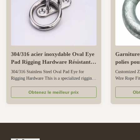
304/316 acier inoxydable Oval Eye
Garnitures
Pad Rigging Hardware Résistant à
polies pou
la corrosion
304/316 Stainless Steel Oval Pad Eye for
Customized Zi
Rigging Hardware This is a specialized rigging
Wire Rope Fit
hardware used for secure anchoring and load
This is a spec
connection. It is made of two grades of stainless
exclusively fo
Obtenez le meilleur prix
Obt
steel: 304 stainless steel works well in dry or
securing, and 
mild humid environments such as inland
customization
workshops, while 316 stainless ...
length—to perf