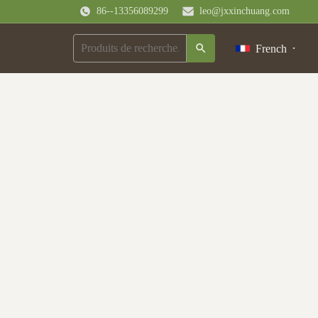
86--13356089299
leo@jxxinchuang.com
French