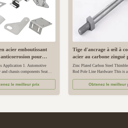
n acier emboutissant
Tige d'ancrage à œil à co
 anticorrosion pour
acier au carbone zingué 
e automobile
matériel de ligne de pot
s Application 1. Automotive
Zinc Plated Carbon Steel Thimbl
 and chassis components Seat
Rod Pole Line Hardware This is a 
ne mounts Exhaust system parts
pole line hardware used to protect
Connector parts Fuse boxes Battery
stabilize overhead power, commun
enez le meilleur prix
Obtenez le meilleur 
Electronics & Appliances Shielding
utility lines on power poles. Its g
EMI/RFI shielding cases Heat
forms a protective layer that can r
ors & Terminals PCB ...
outdoor corrosion, ...