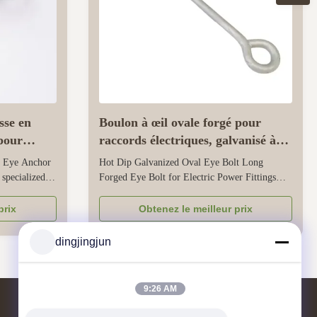
sse en
Boulon à œil ovale forgé pour
pour
raccords électriques, galvanisé à
eaux
chaud
e Eye Anchor
Hot Dip Galvanized Oval Eye Bolt Long
specialized
Forged Eye Bolt for Electric Power Fittings
, tension, and
This eye bolt is specialized for electric power
ication, and
fittings, built with a long forged oval eye to fit
prix
Obtenez le meilleur prix
alvanized layer
large components like heavy insulators and
esist mild
high-voltage cables. Made from high-strength
dingjingjun
carbon steel, its forging ...
9:26 AM