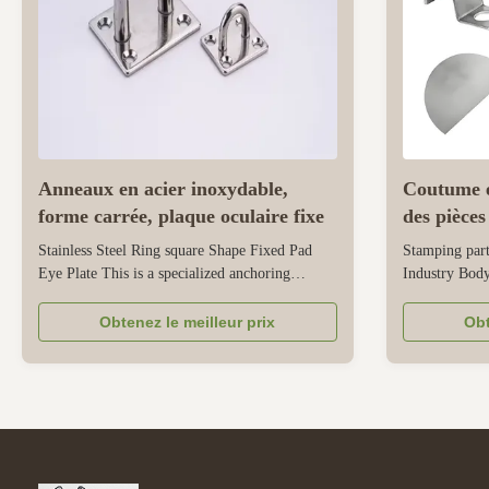
Anneaux en acier inoxydable,
Coutume e
forme carrée, plaque oculaire fixe
des pièces
l'industri
Stainless Steel Ring square Shape Fixed Pad
Stamping part
Eye Plate This is a specialized anchoring
Industry Body
accessory designed specifically for safety
brackets Engi
rigging and suspension. The square shape of the
Electrical & 
Obtenez le meilleur prix
Obt
eye pad provides a stable and flat mounting
terminals 2. 
base, ensuring even weight distribution when
& Enclosures 
installed on walls, ceilings, or ...
sinks Connect