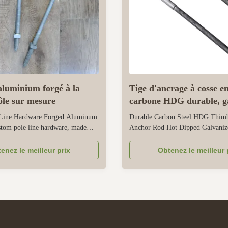
aluminium forgé à la
Tige d'ancrage à cosse en
ôle sur mesure
carbone HDG durable, g
à chaud
Line Hardware Forged Aluminum
Durable Carbon Steel HDG Thim
tom pole line hardware, made
Anchor Rod Hot Dipped Galvanize
lity forged aluminum alloy, is
heavy-duty casing eye anchor rod 
 meet the rigorous demands of
and tension overhead power, com
enez le meilleur prix
Obtenez le meilleur 
ssion. The forged aluminum alloy
and industrial lines in outdoor or 
rs excellent load-bearing capacity
environments. It is made of high-
resistance, ensuring ...
carbon steel, with reliable load-bea