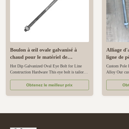
Boulon à œil ovale galvanisé à
Alliage d'
chaud pour le matériel de
ligne de p
construction de lignes
Hot Dip Galvanized Oval Eye Bolt for Line
Custom Pole 
Construction Hardware This eye bolt is tailored
Alloy Our cus
for line construction hardware, ideal for power
from high-qua
and telecom line installation. Made from high-
engineered to
Obtenez le meilleur prix
Obt
strength carbon steel, it delivers reliable load-
power transmi
bearing capacity to secure components like
structure offe
insulators and cables. ...
and corrosion 