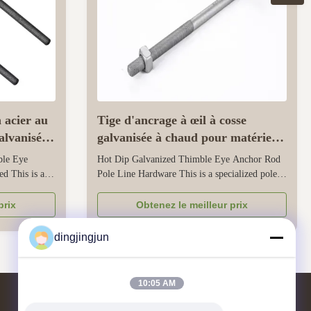
 acier au
Tige d'ancrage à œil à cosse
alvanisée
galvanisée à chaud pour matériel
de poteau
ble Eye
Hot Dip Galvanized Thimble Eye Anchor Rod
d This is a
Pole Line Hardware This is a specialized pole
used to secure
wire hardware used to secure and tension
munication,
overhead power and communication lines onto
prix
Obtenez le meilleur prix
harsh
power poles. Its hot-dip galvanized surface
strength
forms a thick and seamless protective layer,
dingjingjun
ring ...
which can prevent rust and corrosion ...
10:05 AM