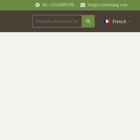
86--13356089299
leo@jxxinchuang.com
French