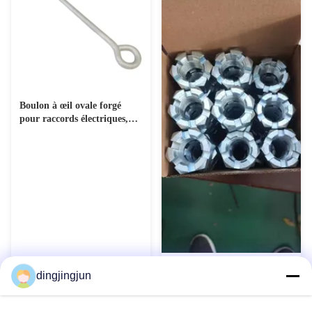
Boulon à œil ovale forgé
pour raccords électriques,
galvanisé à chaud
M3-M48 Noix hexagénaires
dingjingjun
de classe 4 8 10 12 ZP
Surface HDG teflon noir
Contact maintenant
Contact maintenant
clair