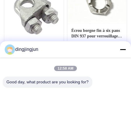
Écrou borgne fin à six pans
DIN 937 pour verrouillage
de précision
Clampes de câbles
dingjingjun
personnalisées DIN 741 avec
galvanisation à chaud et
Contact maintenant
Contact maintenant
revêtement de zinc fini
12:58 AM
Good day, what product are you looking for?