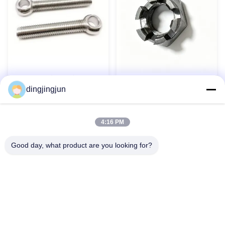
Boulons à œil en acier
Noix de château hexagonale
inoxydable 304 316 DIN444
dingjingjun
à fente mince DIN 979 pour
Boulons à œil Boulon à œil
composants aérospatiaux
de levage personnalisé
Contact maintenant
Contact maintenant
4:16 PM
Good day, what product are you looking for?