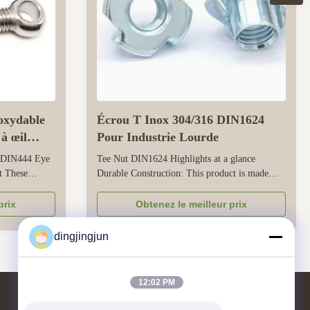
noxydable
Écrou T Inox 304/316 DIN1624
à œil
Pour Industrie Lourde
6 DIN444 Eye
Tee Nut DIN1624 Highlights at a glance
t These
Durable Construction: This product is made
lifting and
from high-quality low carbon steel or stainless
, and
steel, ensuring a long-lasting and resistant
prix
Obtenez le meilleur prix
e made of
finish, ideal for heavy industry, mining, water
h have good
treatment, and other demanding applications.
dingjingjun
e for ...
Variety of Finishes: Available ...
12:02 PM