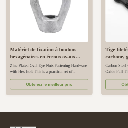
Matériel de fixation à boulons
Tige filet
hexagénaires en écrous ovaux
carbone, g
enduits de zinc
finition o
Zinc Plated Oval Eye Nuts Fastening Hardware
Carbon Steel 
with Hex Bolt This is a practical set of
Oxide Full T
fastening hardware designed specifically for
DIN444-compli
lifting, fixing, and component assembly in
industrial lif
Obtenez le meilleur prix
Obt
industrial, construction, and utility tasks. The
range of carbo
elliptical suspension ring nut provides a smooth,
diverse load n
stress resistant point for ...
loads, 8.8 sui