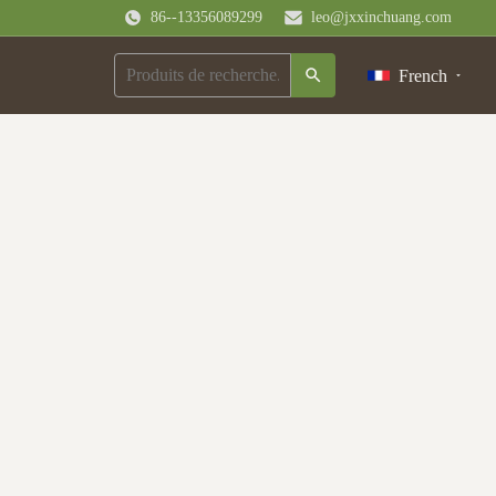
86--13356089299
leo@jxxinchuang.com
French