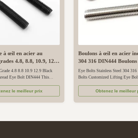
ée à œil en acier au
Boulons à œil en acier i
rades 4.8, 8.8, 10.9, 12.9,
304 316 DIN444 Boulons 
xyde noir, DIN444
Boulon à œil de levage
Grade 4.8 8.8 10.9 12.9 Black
Eye Bolts Stainless Steel 304 31
personnalisé
hread Eye Bolt DIN444 This
Bolts Customized Lifting Eye Bol
ant eye bolt is built for
eyebolts are designed for reliable 
ting, securing, and hoisting, with a
securing in industrial, commercial
enez le meilleur prix
Obtenez le meilleur 
n steel strength grades to match
mechanical applications. They ar
eeds. Grades 4.8 handles light
stainless steel 304 and 316, whic
ts medium-heavy tasks, ...
corrosion resistance -304 is suitabl