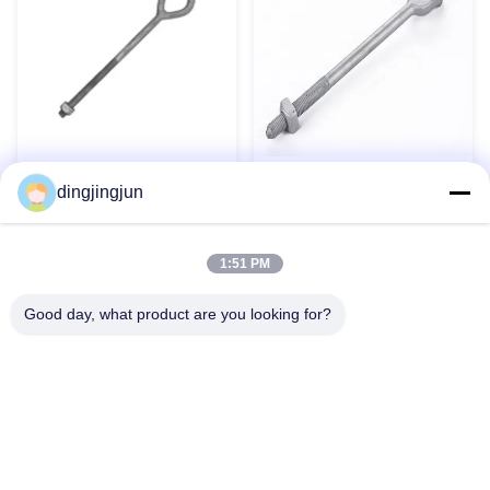
Boulon à œil ovale galvanisé
Boulons en acier forgé M16 x
à chaud pour le matériel de
dingjingjun
130 mm Hex Guy Boulons
construction de lignes
de suspension de câble
Contact maintenant
Contact maintenant
industriel
1:51 PM
Good day, what product are you looking for?