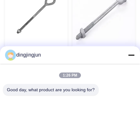
Boulon à œil ovale galvanisé
Boulons en acier forgé M16 x
à chaud pour le matériel de
dingjingjun
130 mm Hex Guy Boulons
construction de lignes
de suspension de câble
Contact maintenant
Contact maintenant
industriel
1:26 PM
Good day, what product are you looking for?