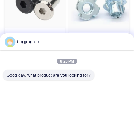
Plaque de serrage à écrou
Écrou T Inox 304/316
carré à bord inversé en acier
dingjingjun
DIN1624 Pour Industrie
inoxydable, capuchon de vis,
Lourde
classe 4.8 6.8
Contact maintenant
Contact maintenant
8:26 PM
Good day, what product are you looking for?
Contactez-nous