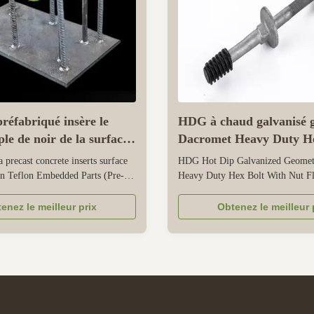
réfabriqué insère le
HDG à chaud galvanisé 
ple de noir de la surface
Dacromet Heavy Duty H
rrosion
avec écrousse lave-linge 
precast concrete inserts surface
HDG Hot Dip Galvanized Geomet
plat
n Teflon Embedded Parts (Pre-
Heavy Duty Hex Bolt With Nut Fl
ponents) – Technical Parameters
Washer This is a set of heavy-duty
s are structural elements cast into
designed for reliable and durable 
enez le meilleur prix
Obtenez le meilleur 
ovide anchorage for later
industrial, building, and outdoor 
uch as equipment supports, steel
It includes a hexagonal bolt, match
 facades. Key ...
washer, and spring washer, ...