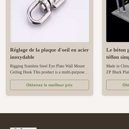
Réglage de la plaque d'oeil en acier
Le béton p
inoxydable
téflon sim
ZP antico
Rigging Stainless Steel Eye Plate Wall Mount
Made in China 
Ceiling Hook This product is a multi-purpose
ZP Black Plai
rigging component that combines an eye plate,
embedded Com
wall mount, and ceiling hook, all crafted from
Embedded part
Obtenez le meilleur prix
Obt
stainless steel. Its stainless steel construction
concrete to pr
delivers strong corrosion resistance, making it
connections, s
suitable for indoor...
structures, or