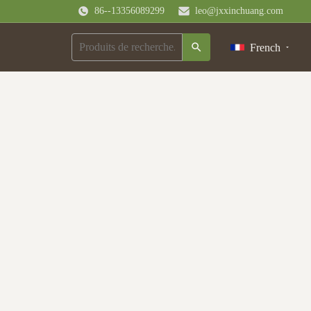
86--13356089299
leo@jxxinchuang.com
French