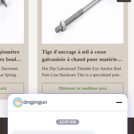
géomètre
Tige d'ancrage à œil à cosse
ex boulon
galvanisée à chaud pour matériel
à ressort
de poteau
 Dacromet
Hot Dip Galvanized Thimble Eye Anchor Rod
at Spring
Pole Line Hardware This is a specialized pole
 fasteners
wire hardware used to secure and tension
connections in
overhead power and communication lines onto
prix
Obtenez le meilleur prix
environments.
power poles. Its hot-dip galvanized surface
ing nut, flat
forms a thick and seamless protective layer,
dingjingjun
which can prevent rust and corrosion ...
12:07 AM