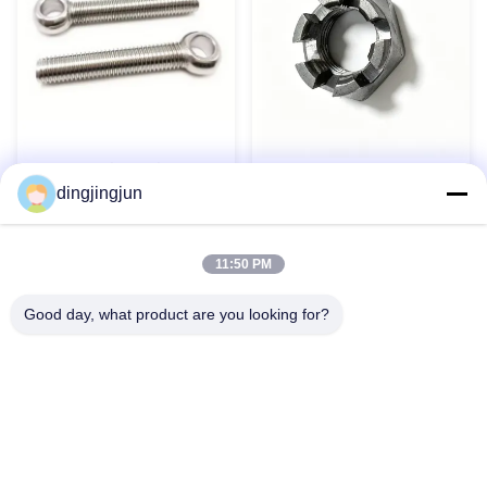
Boulons à œil en acier
Noix de château hexagonale
inoxydable 304 316 DIN444
dingjingjun
à fente mince DIN 979 pour
Boulons à œil Boulon à œil
composants aérospatiaux
de levage personnalisé
Contact maintenant
Contact maintenant
11:50 PM
Good day, what product are you looking for?