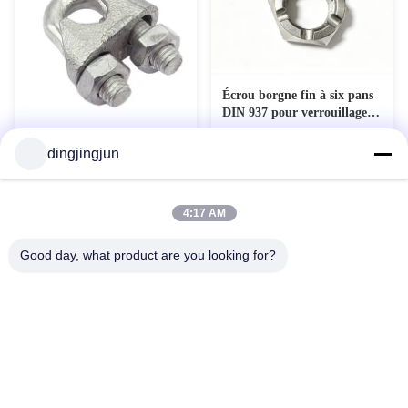
Écrou borgne fin à six pans
DIN 937 pour verrouillage
de précision
Clampes de câbles
dingjingjun
personnalisées DIN 741 avec
galvanisation à chaud et
Contact maintenant
Contact maintenant
revêtement de zinc fini
4:17 AM
Good day, what product are you looking for?