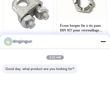
Écrou borgne fin à six pans
DIN 937 pour verrouillage
de précision
Clampes de câbles
dingjingjun
personnalisées DIN 741 avec
galvanisation à chaud et
Contact maintenant
Contact maintenant
revêtement de zinc fini
4:22 AM
Good day, what product are you looking for?