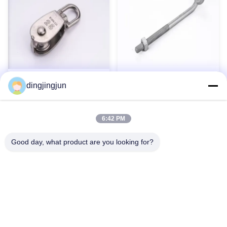
Tige d'ancrage à œil à cosse
Matériel de fixation en acier
dingjingjun
galvanisée à chaud pour
inoxydable
matériel de poteau
Contact maintenant
Contact maintenant
6:42 PM
Good day, what product are you looking for?