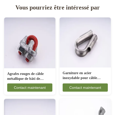
Vous pourriez être intéressé par
Garniture en acier
Agrafes rouges de câble
inoxydable pour câble
métallique de bâti de
métallique, forme de
peinture, raccord de câble
Contact maintenant
Contact maintenant
goupille tubulaire, résistante
métallique de bride de
à la corrosion
poignée de câble de
gréement