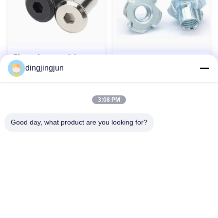
Plaque de serrage à écrou
Écrou T Inox 304/316
carré à bord inversé en acier
dingjingjun
DIN1624 Pour Industrie
inoxydable, capuchon de vis,
Lourde
classe 4.8 6.8
Contact maintenant
Contact maintenant
3:08 PM
Good day, what product are you looking for?
Contactez-nous