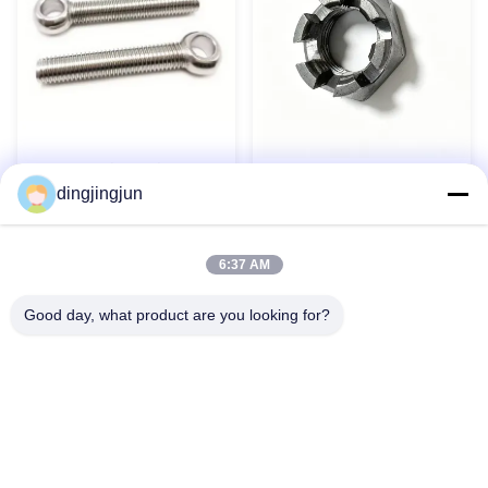
Boulons à œil en acier
Noix de château hexagonale
inoxydable 304 316 DIN444
dingjingjun
à fente mince DIN 979 pour
Boulons à œil Boulon à œil
composants aérospatiaux
de levage personnalisé
Contact maintenant
Contact maintenant
6:37 AM
Good day, what product are you looking for?