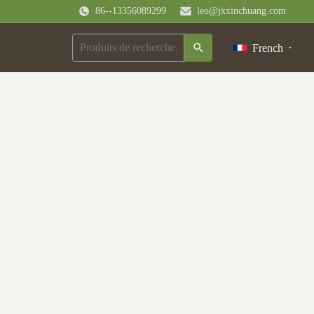
86--13356089299
leo@jxxinchuang.com
French