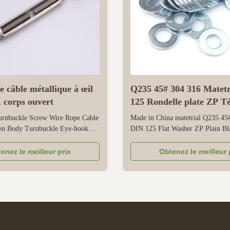
 câble métallique à œil
Q235 45# 304 316 Matetr
, corps ouvert
125 Rondelle plate ZP Té
uni
urnbuckle Screw Wire Rope Cable
Made in China matetrial Q235 45
en Body Turnbuckle Eye-hook
DIN 125 Flat Washer ZP Plain Bl
ialized tension-adjusting tool for
Key attributes finish Zinc, zinc pl
 cables, featuring a galvanized
Steel measurement system INCH, 
enez le meilleur prix
Obtenez le meilleur 
body design, and eye-hook ends.
Thread Type standard thread place
 coating provides reliable rust
Zhejiang, China brand name XC 
ing it suitable ...
DIN 125B Material Carton Steel, S