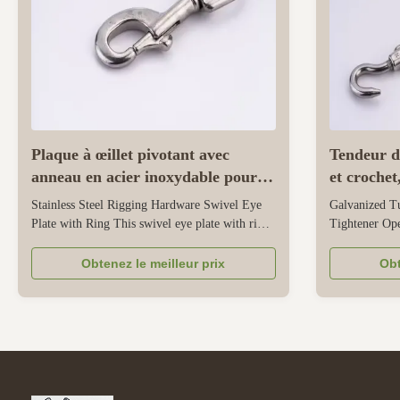
Plaque à œillet pivotant avec
Tendeur de
anneau en acier inoxydable pour
et crochet
gréement
Stainless Steel Rigging Hardware Swivel Eye
Galvanized T
Plate with Ring This swivel eye plate with ring
Tightener Op
is a specialized piece of stainless steel rigging
This is a spec
hardware, designed for load connection and
wire ropes and
Obtenez le meilleur prix
Obt
rotation in lifting or securing applications.
finish, open 
Crafted from stainless steel, it offers excellent
Its galvanized
corrosion ...
resistance, mak