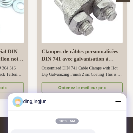
ial DIN
Clampes de câbles personnalisées
flon noir
DIN 741 avec galvanisation à
chaud et revêtement de zinc fini
# 304 316
Customized DIN 741 Cable Clamps with Hot
ack Teflon
Dip Galvanizing Finish Zinc Coating This is a
ated material
specialized cable clamp designed to secure and
Metric
organize cables in industrial, electrical, and
prix
Obtenez le meilleur prix
 of origin
infrastructure projects. It provides
model number
customization options, such as adjusting to
dingjingjun
tainless ...
match specific cable diameters, ...
10:50 AM