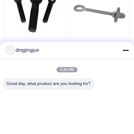
Boulon à œil ovale long
DIN444 Boulons oculaires
dingjingjun
forgé, anneau en cœur de
d'oxyde noir galvanisés
poulet, boulon à œil avec
Crochet long forgés Anneau
écrou hexagonal et rondelle
Contact maintenant
Contact maintenant
de levage rond M2 M4 M12
1:44 PM
Good day, what product are you looking for?