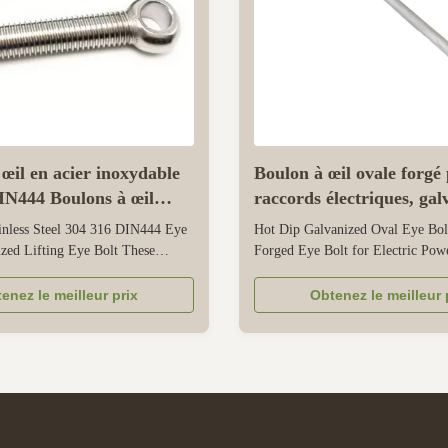
œil en acier inoxydable
Boulon à œil ovale forgé
IN444 Boulons à œil
raccords électriques, gal
il de levage
chaud
inless Steel 304 316 DIN444 Eye
Hot Dip Galvanized Oval Eye Bo
isé
zed Lifting Eye Bolt These
Forged Eye Bolt for Electric Powe
esigned for reliable lifting and
This eye bolt is specialized for el
dustrial, commercial, and
fittings, built with a long forged o
enez le meilleur prix
Obtenez le meilleur 
plications. They are made of
large components like heavy insul
el 304 and 316, which have good
high-voltage cables. Made from h
tance -304 is suitable for ...
carbon steel, its forging ...