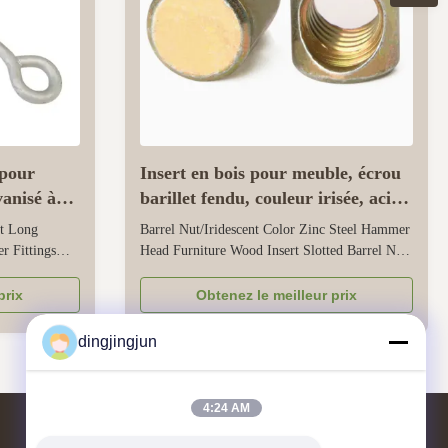
 pour
Insert en bois pour meuble, écrou
vanisé à
barillet fendu, couleur irisée, acier
zingué, tête marteau
lt Long
Barrel Nut/Iridescent Color Zinc Steel Hammer
r Fittings
Head Furniture Wood Insert Slotted Barrel Nut
ectric power
Highlights at a glance Carbon Steel Material:
val eye to fit
Ensures strength and reliability for heavy-duty
prix
Obtenez le meilleur prix
ators and
applications. Zinc Plated Finish: Provides long-
igh-strength
lasting corrosion resistance and durability.
dingjingjun
Standard Size: Meets ...
4:24 AM