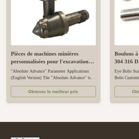
Pièces de machines minières
Boulons à 
personnalisées pour l'excavation
304 316 D
souterraine
Boulon à œ
"Absolute Advance" Parameter Applications
Eye Bolts Sta
personnal
(English Version) The "Absolute Advance" is a
Bolts Customi
key measurement parameter in engineering and
eyebolts are d
mining, representing the total distance advanced
securing in in
Obtenez le meilleur prix
Obt
in tunneling, drilling, or excavation. Below are
mechanical ap
its key applications and technical aspects. 1.
stainless ste
Definition & Key ...
corrosion resis