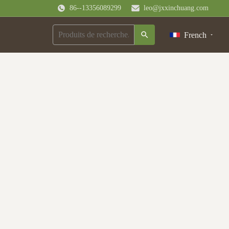
86--13356089299
leo@jxxinchuang.com
French