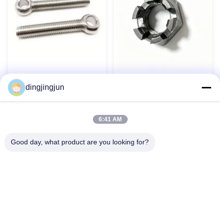
Boulons à œil en acier
Noix de château hexagonale
inoxydable 304 316 DIN444
dingjingjun
à fente mince DIN 979 pour
Boulons à œil Boulon à œil
composants aérospatiaux
de levage personnalisé
Contact maintenant
Contact maintenant
6:41 AM
Good day, what product are you looking for?